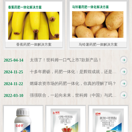
香蕉药肥一体解决方案
马铃薯药肥一体解决方案
太强了！世科姆一口气上市7款新产品！
2025
-
04
-
14
十多年磨砺，药肥一体化：是辉煌成就，还是新起点？
2024
-
11
-
25
燃爆农资市场的药肥一体化，你真的理解了吗？
2024
-
11
-
22
强强联合，一起向未来，世科姆（中国）与武汉科诺达成战略合作协议
2022
-
03
-
10