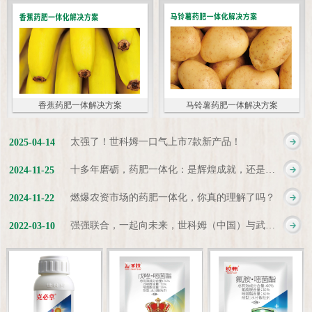
香蕉药肥一体解决方案
马铃薯药肥一体解决方案
太强了！世科姆一口气上市7款新产品！
2025
-
04
-
14
十多年磨砺，药肥一体化：是辉煌成就，还是新起点？
2024
-
11
-
25
燃爆农资市场的药肥一体化，你真的理解了吗？
2024
-
11
-
22
强强联合，一起向未来，世科姆（中国）与武汉科诺达成战略合作协议
2022
-
03
-
10