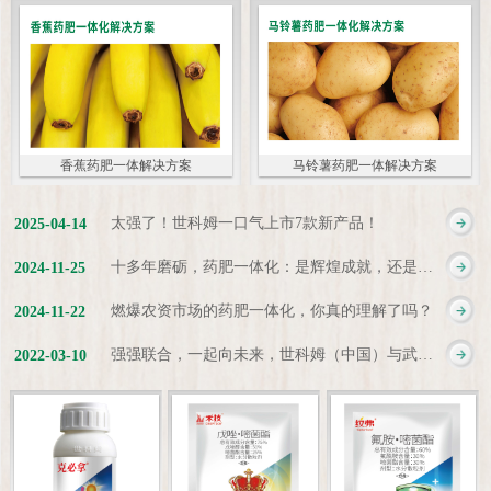
香蕉药肥一体解决方案
马铃薯药肥一体解决方案
太强了！世科姆一口气上市7款新产品！
2025
-
04
-
14
十多年磨砺，药肥一体化：是辉煌成就，还是新起点？
2024
-
11
-
25
燃爆农资市场的药肥一体化，你真的理解了吗？
2024
-
11
-
22
强强联合，一起向未来，世科姆（中国）与武汉科诺达成战略合作协议
2022
-
03
-
10