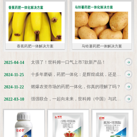
香蕉药肥一体解决方案
马铃薯药肥一体解决方案
太强了！世科姆一口气上市7款新产品！
2025
-
04
-
14
十多年磨砺，药肥一体化：是辉煌成就，还是新起点？
2024
-
11
-
25
燃爆农资市场的药肥一体化，你真的理解了吗？
2024
-
11
-
22
强强联合，一起向未来，世科姆（中国）与武汉科诺达成战略合作协议
2022
-
03
-
10