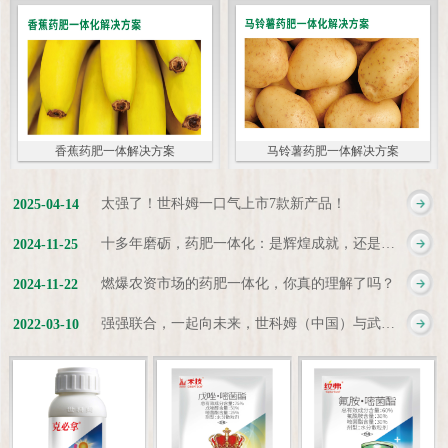
香蕉药肥一体解决方案
马铃薯药肥一体解决方案
太强了！世科姆一口气上市7款新产品！
2025
-
04
-
14
十多年磨砺，药肥一体化：是辉煌成就，还是新起点？
2024
-
11
-
25
燃爆农资市场的药肥一体化，你真的理解了吗？
2024
-
11
-
22
强强联合，一起向未来，世科姆（中国）与武汉科诺达成战略合作协议
2022
-
03
-
10