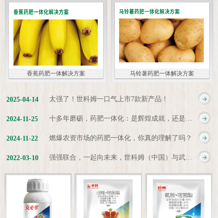
香蕉药肥一体解决方案
马铃薯药肥一体解决方案
太强了！世科姆一口气上市7款新产品！
2025
-
04
-
14
十多年磨砺，药肥一体化：是辉煌成就，还是新起点？
2024
-
11
-
25
燃爆农资市场的药肥一体化，你真的理解了吗？
2024
-
11
-
22
强强联合，一起向未来，世科姆（中国）与武汉科诺达成战略合作协议
2022
-
03
-
10