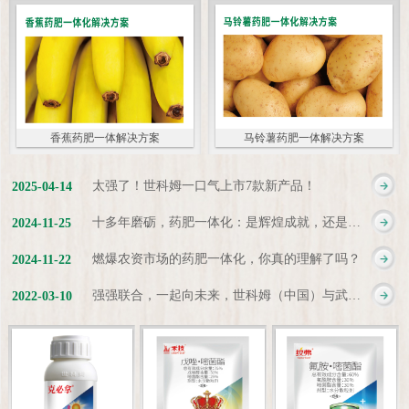
香蕉药肥一体解决方案
马铃薯药肥一体解决方案
太强了！世科姆一口气上市7款新产品！
2025
-
04
-
14
十多年磨砺，药肥一体化：是辉煌成就，还是新起点？
2024
-
11
-
25
燃爆农资市场的药肥一体化，你真的理解了吗？
2024
-
11
-
22
强强联合，一起向未来，世科姆（中国）与武汉科诺达成战略合作协议
2022
-
03
-
10