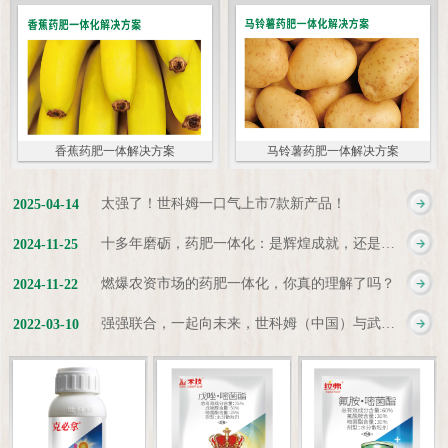
香蕉药肥一体解决方案
马铃薯药肥一体解决方案
太强了！世科姆一口气上市7款新产品！
2025
-
04
-
14
十多年磨砺，药肥一体化：是辉煌成就，还是新起点？
2024
-
11
-
25
燃爆农资市场的药肥一体化，你真的理解了吗？
2024
-
11
-
22
强强联合，一起向未来，世科姆（中国）与武汉科诺达成战略合作协议
2022
-
03
-
10