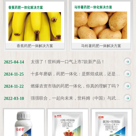
香蕉药肥一体解决方案
马铃薯药肥一体解决方案
太强了！世科姆一口气上市7款新产品！
2025
-
04
-
14
十多年磨砺，药肥一体化：是辉煌成就，还是新起点？
2024
-
11
-
25
燃爆农资市场的药肥一体化，你真的理解了吗？
2024
-
11
-
22
强强联合，一起向未来，世科姆（中国）与武汉科诺达成战略合作协议
2022
-
03
-
10