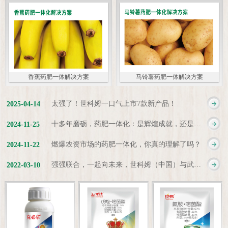
香蕉药肥一体解决方案
马铃薯药肥一体解决方案
太强了！世科姆一口气上市7款新产品！
2025
-
04
-
14
十多年磨砺，药肥一体化：是辉煌成就，还是新起点？
2024
-
11
-
25
燃爆农资市场的药肥一体化，你真的理解了吗？
2024
-
11
-
22
强强联合，一起向未来，世科姆（中国）与武汉科诺达成战略合作协议
2022
-
03
-
10