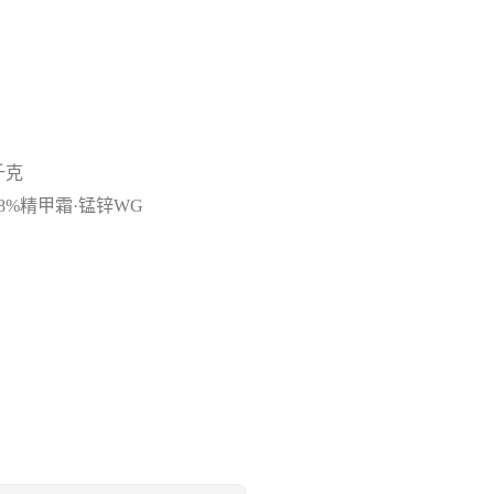
千克
8%精甲霜·锰锌WG