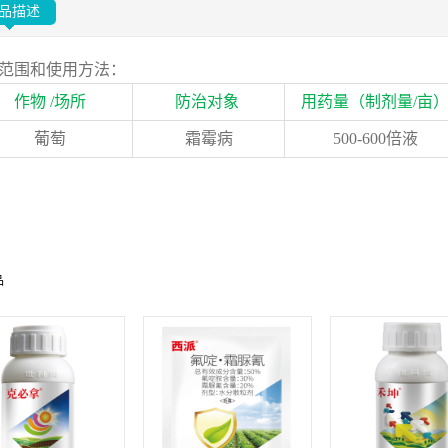
品描述
范围和使用方法：
作物 /场所
防治对象
用药量（制剂量/亩
葡萄
霜霉病
500-600倍液
品