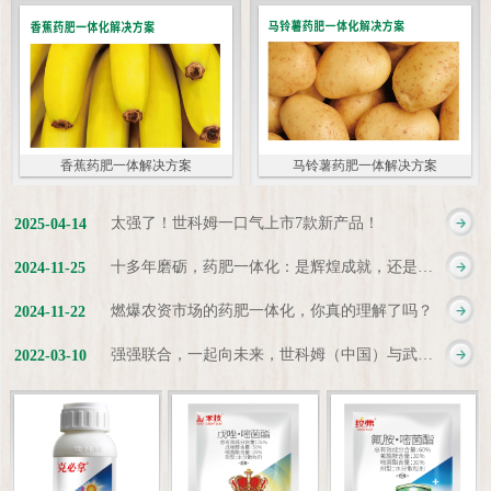
香蕉药肥一体解决方案
马铃薯药肥一体解决方案
太强了！世科姆一口气上市7款新产品！
2025
-
04
-
14
十多年磨砺，药肥一体化：是辉煌成就，还是新起点？
2024
-
11
-
25
燃爆农资市场的药肥一体化，你真的理解了吗？
2024
-
11
-
22
强强联合，一起向未来，世科姆（中国）与武汉科诺达成战略合作协议
2022
-
03
-
10