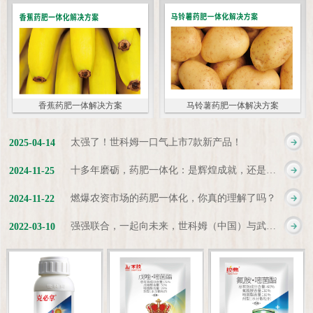
香蕉药肥一体解决方案
马铃薯药肥一体解决方案
太强了！世科姆一口气上市7款新产品！
2025
-
04
-
14
十多年磨砺，药肥一体化：是辉煌成就，还是新起点？
2024
-
11
-
25
燃爆农资市场的药肥一体化，你真的理解了吗？
2024
-
11
-
22
强强联合，一起向未来，世科姆（中国）与武汉科诺达成战略合作协议
2022
-
03
-
10