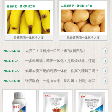
香蕉药肥一体解决方案
马铃薯药肥一体解决方案
太强了！世科姆一口气上市7款新产品！
2025
-
04
-
14
十多年磨砺，药肥一体化：是辉煌成就，还是新起点？
2024
-
11
-
25
燃爆农资市场的药肥一体化，你真的理解了吗？
2024
-
11
-
22
强强联合，一起向未来，世科姆（中国）与武汉科诺达成战略合作协议
2022
-
03
-
10