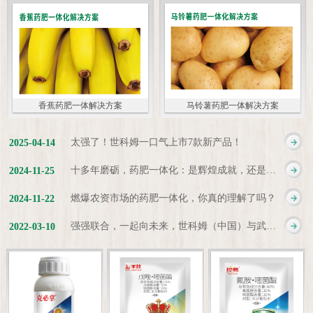
香蕉药肥一体解决方案
马铃薯药肥一体解决方案
太强了！世科姆一口气上市7款新产品！
2025
-
04
-
14
十多年磨砺，药肥一体化：是辉煌成就，还是新起点？
2024
-
11
-
25
燃爆农资市场的药肥一体化，你真的理解了吗？
2024
-
11
-
22
强强联合，一起向未来，世科姆（中国）与武汉科诺达成战略合作协议
2022
-
03
-
10