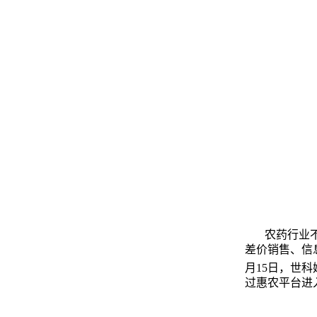
农药行业
差价销售、信
月
15
日，世科
过惠农平台进