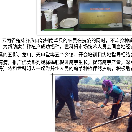
，云南省楚雄彝族自治州南华县的农民在抗疫的同时，不忘抢种
。为帮助魔芋种植户成功播种，世科姆市场技术人员会同当地经
属的五街、龙川、天申堂等五个乡镇，开会培训和实地指导相结
腐病，推广优美系列缓释磷肥促进魔芋生长，提高魔芋产量，深
丹）将和世科姆人一起为彝州人民的魔芋种植保驾护航，积极助