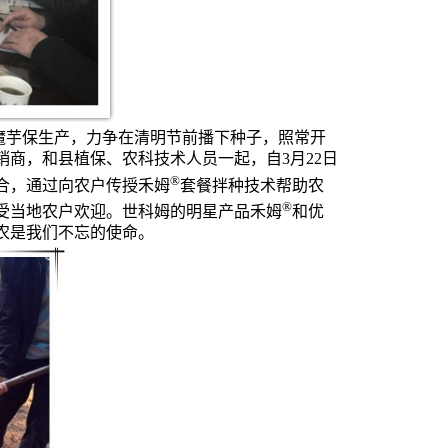
魔芋保生产，力争在清明节前播下种子，照常开
销商，和县植保、农科技术人员一起，自
3
月
22
日
®
合，通过向农户传授
禾姆
套餐拌种技术帮助农
®
受当地农户欢迎。世科姆的明星产品
禾姆
和优
农是我们不忘的使命。