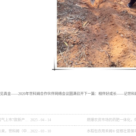
见真金——2020年世科姆合作伙伴网络会议圆满召开
下一篇：
相伴好成长——记世科
太强了！世科姆一口气上市7款新产品！
2025
-
04
-
14
强强联合，一起向未来，世科姆（中国）与武汉科诺达成战略合作协议
2022
-
03
-
10
水稻包衣用禾姆® 促根壮苗保