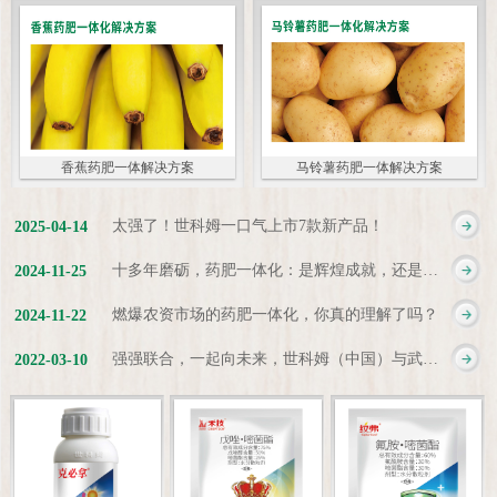
香蕉药肥一体解决方案
马铃薯药肥一体解决方案
太强了！世科姆一口气上市7款新产品！
2025
-
04
-
14
十多年磨砺，药肥一体化：是辉煌成就，还是新起点？
2024
-
11
-
25
燃爆农资市场的药肥一体化，你真的理解了吗？
2024
-
11
-
22
强强联合，一起向未来，世科姆（中国）与武汉科诺达成战略合作协议
2022
-
03
-
10