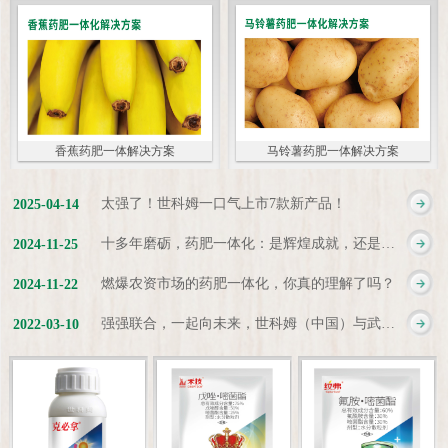
香蕉药肥一体解决方案
马铃薯药肥一体解决方案
太强了！世科姆一口气上市7款新产品！
2025
-
04
-
14
十多年磨砺，药肥一体化：是辉煌成就，还是新起点？
2024
-
11
-
25
燃爆农资市场的药肥一体化，你真的理解了吗？
2024
-
11
-
22
强强联合，一起向未来，世科姆（中国）与武汉科诺达成战略合作协议
2022
-
03
-
10