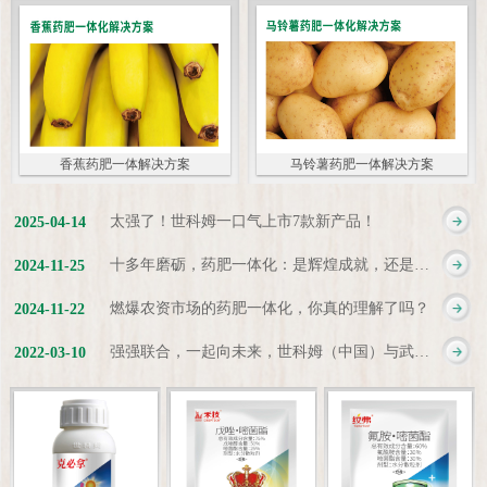
香蕉药肥一体解决方案
马铃薯药肥一体解决方案
太强了！世科姆一口气上市7款新产品！
2025
-
04
-
14
十多年磨砺，药肥一体化：是辉煌成就，还是新起点？
2024
-
11
-
25
燃爆农资市场的药肥一体化，你真的理解了吗？
2024
-
11
-
22
强强联合，一起向未来，世科姆（中国）与武汉科诺达成战略合作协议
2022
-
03
-
10