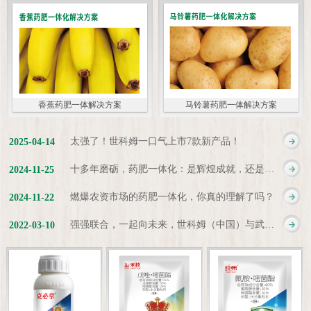
香蕉药肥一体解决方案
马铃薯药肥一体解决方案
太强了！世科姆一口气上市7款新产品！
2025
-
04
-
14
十多年磨砺，药肥一体化：是辉煌成就，还是新起点？
2024
-
11
-
25
燃爆农资市场的药肥一体化，你真的理解了吗？
2024
-
11
-
22
强强联合，一起向未来，世科姆（中国）与武汉科诺达成战略合作协议
2022
-
03
-
10