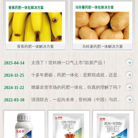
香蕉药肥一体解决方案
马铃薯药肥一体解决方案
太强了！世科姆一口气上市7款新产品！
2025
-
04
-
14
十多年磨砺，药肥一体化：是辉煌成就，还是新起点？
2024
-
11
-
25
燃爆农资市场的药肥一体化，你真的理解了吗？
2024
-
11
-
22
强强联合，一起向未来，世科姆（中国）与武汉科诺达成战略合作协议
2022
-
03
-
10