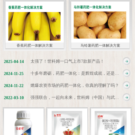
香蕉药肥一体解决方案
马铃薯药肥一体解决方案
太强了！世科姆一口气上市7款新产品！
2025
-
04
-
14
十多年磨砺，药肥一体化：是辉煌成就，还是新起点？
2024
-
11
-
25
燃爆农资市场的药肥一体化，你真的理解了吗？
2024
-
11
-
22
强强联合，一起向未来，世科姆（中国）与武汉科诺达成战略合作协议
2022
-
03
-
10