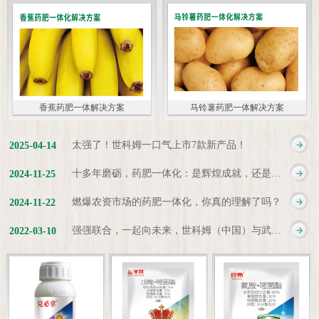
香蕉药肥一体解决方案
马铃薯药肥一体解决方案
太强了！世科姆一口气上市7款新产品！
2025
-
04
-
14
十多年磨砺，药肥一体化：是辉煌成就，还是新起点？
2024
-
11
-
25
燃爆农资市场的药肥一体化，你真的理解了吗？
2024
-
11
-
22
强强联合，一起向未来，世科姆（中国）与武汉科诺达成战略合作协议
2022
-
03
-
10