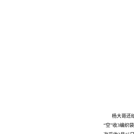
杨大哥还给
“空”收3编织