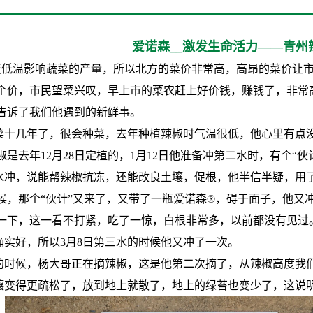
爱诺森__激发生命活力——青州
天低温影响蔬菜的产量，所以北方的菜价非常高，高昂的菜价让市
个价，市民望菜兴叹，早上市的菜农赶上好价钱，赚钱了，非常
告诉了我们他遇到的新鲜事。
菜十几年了，很会种菜，去年种植辣椒时气温很低，他心里有点
椒是去年12月28日定植的，1月12日他准备冲第二水时，有个“
水冲，说能帮辣椒抗冻，还能改良土壤，促根，他半信半疑，用了
候，那个“伙计”又来了，又带了一瓶爱诺森®，碍于面子，他又
一下，这一看不打紧，吃了一惊，白根非常多，以前都没有见过
确实好，所以3月8日第三水的时候他又冲了一次。
的时候，杨大哥正在摘辣椒，这是他第二次摘了，从辣椒高度我
壤变得更疏松了，放到地上就散了，地上的绿苔也变少了，这说