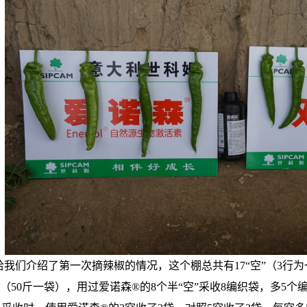
我们介绍了第一次摘辣椒的情况，这个棚总共有17“空”（3行为
袋（50斤一袋），用过爱诺森®的8个半“空”采收8编织袋，多5个