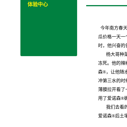
体验中心
今年南方春
瓜价格一天一
时，他兴奋的
杨大哥种
冻死。他的辣
森®，让他随
冲第三水的时
薄膜拉开看了
用了爱诺森®
我们去看
爱诺森®后土