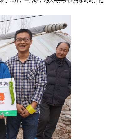
多收了20斤，一算帐，杨大哥夫妇笑得乐呵呵，他