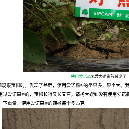
使用爱诺森
®后大棚青苔减少了
细观察辣椒时，发现了差距，使用爱诺森®的坐果多，果个大。我
用过爱诺森®的，辣椒长得又长又直。请杨大嫂到没有使用爱诺
一下重量，使用爱诺森®的辣椒每个多25克。