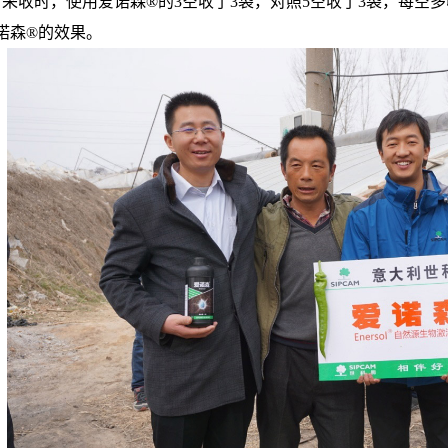
5日采收时，使用爱诺森®的3空收了3袋，对照5空收了3袋，每空
诺森®的效果。