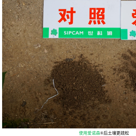
使用爱诺森
®后土壤更疏松