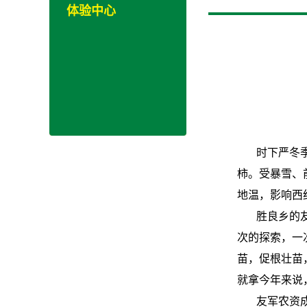
体验中心
时下严冬
柿。受暴雪、
地温，影响西
胜良乡的
次的探索，一
苗，促根壮苗
就拿今年来说
友军农资