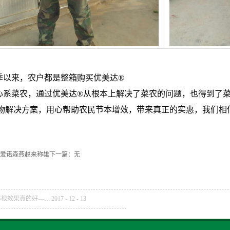
秋季以来，农户都是整箱购买优美达®
心系菜农，通过优美达®从根本上解决了菜农的问题，也得到了
物解决方案，用心帮助农民节本增效，带来真正的实惠，我们相
爱诺森燕赵来称雄
下一篇：无
世科姆“护蔬宝”，淋根效果真的好——世科姆药肥一体化示范系列报道之开封篇
2017
-
12
-
13