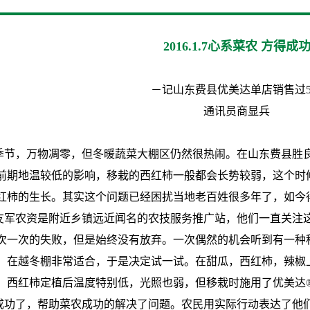
2016.1.7心系菜农 方得成
－记山东费县优美达单店销售过
通讯员商显兵
季节，万物凋零，但冬暖蔬菜大棚区仍然很热闹。在山东费县胜
前期地温较低的影响，移栽的西红柿一般都会长势较弱，这个时
红柿的生长。其实这个问题已经困扰当地老百姓很多年了，如今
友军农资是附近乡镇远近闻名的农技服务推广站，他们一直关注
次一次的失败，但是始终没有放弃。一次偶然的机会听到有一种
，在越冬棚非常适合，于是决定试一试。在甜瓜，西红柿，辣椒
，西红柿定植后温度特别低，光照也弱，但移栽时施用了优美达
成功了，帮助菜农成功的解决了问题。农民用实际行动表达了他