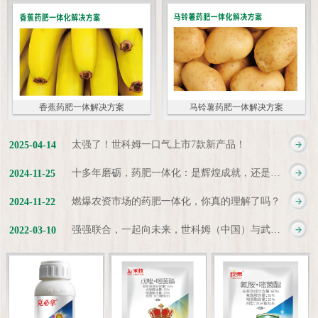
香蕉药肥一体解决方案
马铃薯药肥一体解决方案
太强了！世科姆一口气上市7款新产品！
2025
-
04
-
14
十多年磨砺，药肥一体化：是辉煌成就，还是新起点？
2024
-
11
-
25
燃爆农资市场的药肥一体化，你真的理解了吗？
2024
-
11
-
22
强强联合，一起向未来，世科姆（中国）与武汉科诺达成战略合作协议
2022
-
03
-
10