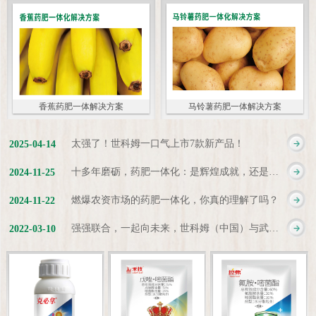
香蕉药肥一体解决方案
马铃薯药肥一体解决方案
太强了！世科姆一口气上市7款新产品！
2025
-
04
-
14
十多年磨砺，药肥一体化：是辉煌成就，还是新起点？
2024
-
11
-
25
燃爆农资市场的药肥一体化，你真的理解了吗？
2024
-
11
-
22
强强联合，一起向未来，世科姆（中国）与武汉科诺达成战略合作协议
2022
-
03
-
10