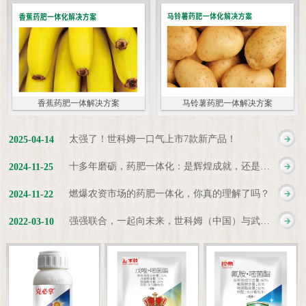
香蕉药肥一体解决方案
马铃薯药肥一体解决方案
太强了！世科姆一口气上市7款新产品！
2025
-
04
-
14
十多年磨砺，药肥一体化：是辉煌成就，还是新起点？
2024
-
11
-
25
燃爆农资市场的药肥一体化，你真的理解了吗？
2024
-
11
-
22
强强联合，一起向未来，世科姆（中国）与武汉科诺达成战略合作协议
2022
-
03
-
10