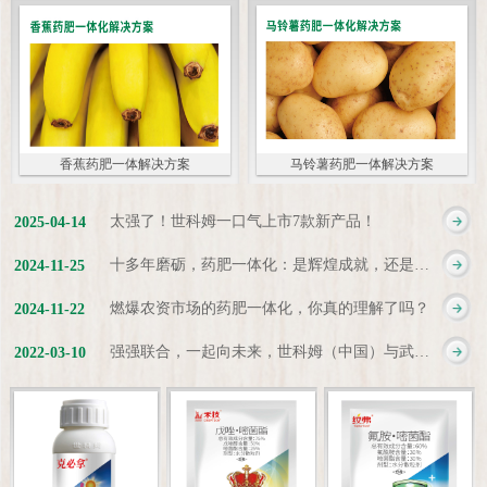
香蕉药肥一体解决方案
马铃薯药肥一体解决方案
太强了！世科姆一口气上市7款新产品！
2025
-
04
-
14
十多年磨砺，药肥一体化：是辉煌成就，还是新起点？
2024
-
11
-
25
燃爆农资市场的药肥一体化，你真的理解了吗？
2024
-
11
-
22
强强联合，一起向未来，世科姆（中国）与武汉科诺达成战略合作协议
2022
-
03
-
10